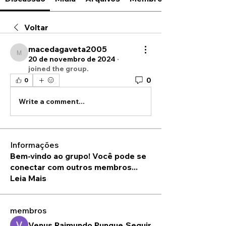
Voltar
macedagaveta2005
macedagaveta2005
20 de novembro de 2024
·
joined the group.
0
0
Write a comment...
Informações
Bem-vindo ao grupo! Você pode se
conectar com outros membros
...
Leia Mais
membros
Venus Raimundo Pungue
Seguir