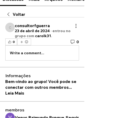
Voltar
consultorfguerra
consultorfguerra
23 de abril de 2024
·
entrou no
grupo com
carolk31
.
0
0
Write a comment...
Informações
Bem-vindo ao grupo! Você pode se
conectar com outros membros
...
Leia Mais
membros
Venus Raimundo Pungue
Seguir