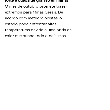
forte e queda de granizo em Minas
O mês de outubro promete trazer 
extremos para Minas Gerais. De 
acordo com meteorologistas, o 
estado pode enfrentar altas 
temperaturas devido a uma onda de 
calor que atinge todo o país, mas 
também deve ter fortes chuvas com 
risco de queda de granizo. O mês 
marca a transição do período de 
estiagem para o chuvoso e, 
portanto, antes de começar a 
registrar as precipitações, continuará 
enfrentando baixos índices de 
umidade relativa do ar.
Saiba mais >
Em vez de estarem no mar, mais de 
160 animais marinhos foram 