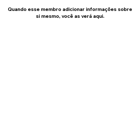
Quando esse membro adicionar informações sobre
si mesmo, você as verá aqui.
©2023 por Instituto Gestão Verde.
Des
ign: @PedroDesign